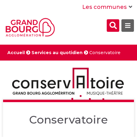
Menu
Contenu
Recherche
Les communes
Formul
Me
de
recher
Accueil
Services au quotidien
Conservatoire
Conservatoire