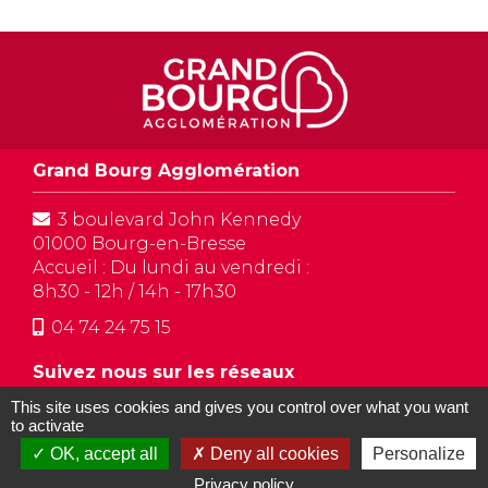
Grand Bourg Agglomération
3 boulevard John Kennedy
01000 Bourg-en-Bresse
Accueil : Du lundi au vendredi :
8h30 - 12h / 14h - 17h30
04 74 24 75 15
Suivez nous sur les réseaux
This site uses cookies and gives you control over what you want



Facebook
YouTube
Instagram
to activate
OK, accept all
Deny all cookies
Personalize
-
-
-
Privacy policy
Plan de site
Mentions légales
Contact
Accessibilité